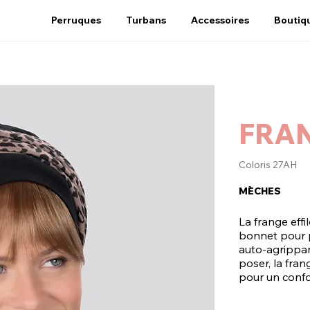
Perruques
Turbans
Accessoires
Boutiq
FRAN
Coloris 27AH
MÈCHES
La frange effi
bonnet pour p
auto-agrippan
poser, la fran
pour un confor