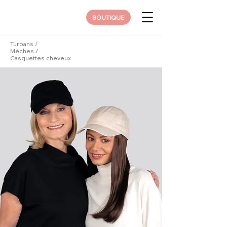
BOUTIQUE
Turbans
/
Mèches
/
Casquettes cheveux